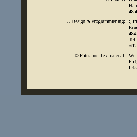
Hand
485
© Design & Programmierung:
:) fr
Bru
4842
Tel.
offi
© Foto- und Textmaterial:
Wir 
Frei
Frie