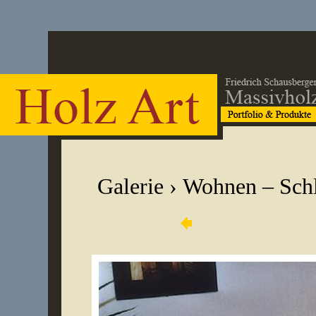
Galerie
›
Wohnen – Sch