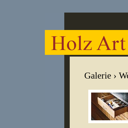
Galerie
› W