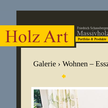
Galerie
›
Wohnen – Ess