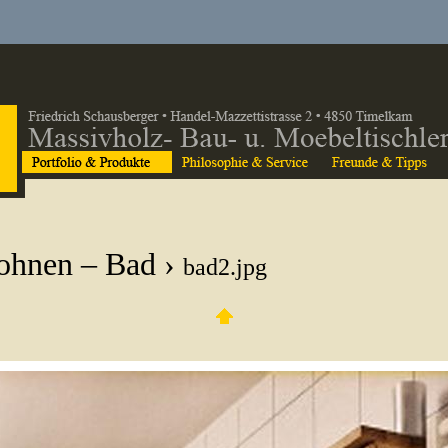
hnen – Bad
›
bad2.jpg